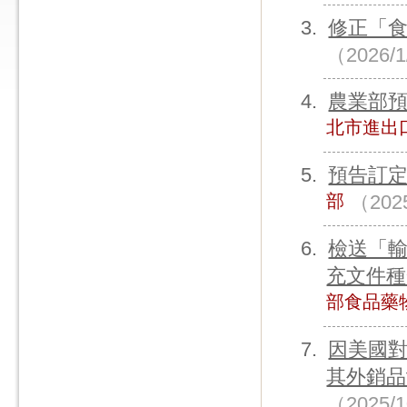
修正「
（2026/
農業部
北市進出
預告訂
部
（202
檢送「
充文件種
部食品藥
因美國
其外銷品
（2025/