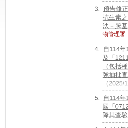
預告修
抗生素之
法－胺基
物管理署
自114
及「121
（包括種
強抽批查
（2025/
自114
國「071
降其查驗