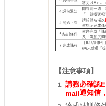
將另以E-mai
開課前一週，
4.課前通知
「一組帳號/
請於報名場次
5.開始上課
依指示完成課
依序完成「課
6.結訓條件
及「滿意度調
【6.結訓條
7.完成課程
(尚未點選「
【注意事項】
請務必確認
E
通知信
mail
達成結訓條