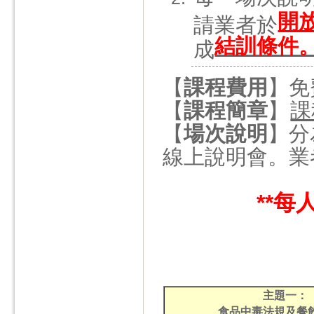
開
請業者於
結訓條件
成
【
課程費用
】免
【
課程簡章
】
課
【
場次說明
】
分
線上說明會。業
**每
主題一：
食品中毒法規及餐