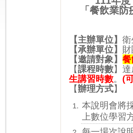
111年度
「餐飲業防
【主辦單位】
衛
【承辦單位】
財
【邀請對象】
餐
【
課程時數
】達
生講習時數
。
(
【
辦理方式
】
本說明會將
上數位學習
每一場次說