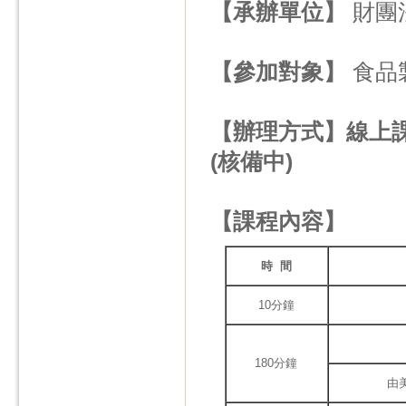
【承辦單位】
財團
【參加對象】
食品
【辦理方式】線上課
(核備中)
【課程內容】
時 間
10分鐘
180分鐘
由