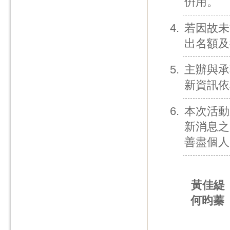
倂用。
若因故未
出名額及
主辦與承
新資訊依
本次活動
新消息之
善盡個人
黃佳緹
何昀蓁